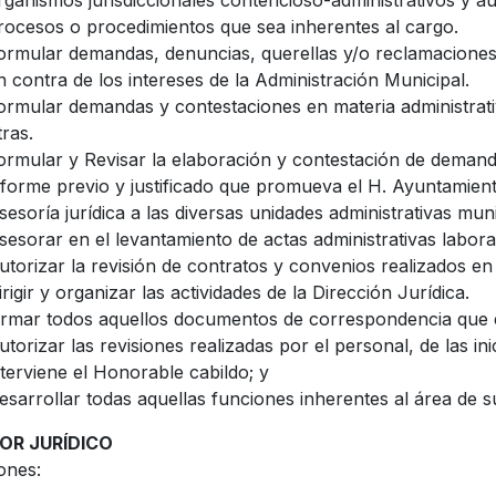
rganismos jurisdiccionales contencioso-administrativos y au
rocesos o procedimientos que sea inherentes al cargo.
ormular demandas, denuncias, querellas y/o reclamaciones 
n contra de los intereses de la Administración Municipal.
ormular demandas y contestaciones en materia administrativa
tras.
ormular y Revisar la elaboración y contestación de demand
nforme previo y justificado que promueva el H. Ayuntamient
sesoría jurídica a las diversas unidades administrativas munic
sesorar en el levantamiento de actas administrativas labora
utorizar la revisión de contratos y convenios realizados en 
irigir y organizar las actividades de la Dirección Jurídica.
irmar todos aquellos documentos de correspondencia que em
utorizar las revisiones realizadas por el personal, de las in
nterviene el Honorable cabildo; y
esarrollar todas aquellas funciones inherentes al área de 
OR JURÍDICO
ones: