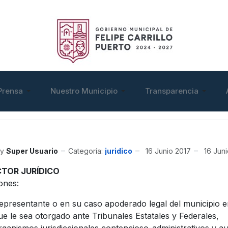
Prensa
Nuestro Municipio
Transparencia
y
Super Usuario
Categoría:
juridico
16 Junio 2017
16 Jun
CTOR JURÍDICO
ones:
epresentante o en su caso apoderado legal del municipio en
ue le sea otorgado ante Tribunales Estatales y Federales,