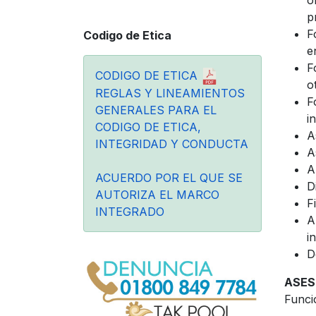
o
p
F
Codigo de Etica
e
F
CODIGO DE ETICA
o
REGLAS Y LINEAMIENTOS
F
GENERALES PARA EL
i
CODIGO DE ETICA,
A
INTEGRIDAD Y CONDUCTA
A
A
ACUERDO POR EL QUE SE
D
AUTORIZA EL MARCO
F
INTEGRADO
A
i
D
ASES
Funci