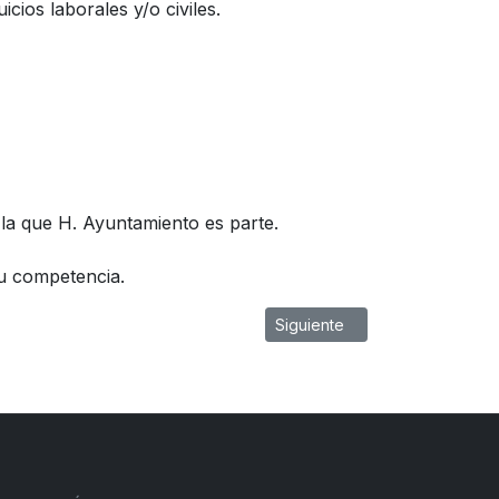
cios laborales y/o civiles.
n la que H. Ayuntamiento es parte.
su competencia.
Artículo siguiente: Organigram
Siguiente