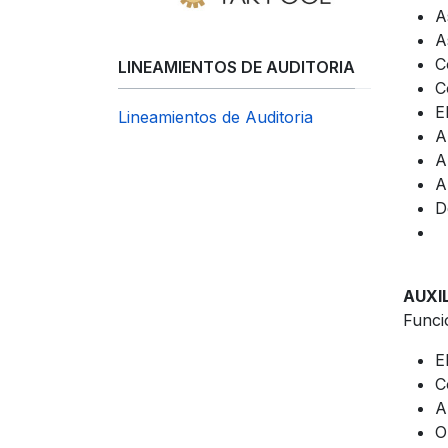
A
A
C
LINEAMIENTOS DE AUDITORIA
C
E
Lineamientos de Auditoria
A
A
A
D
AUXI
Funci
E
C
A
O