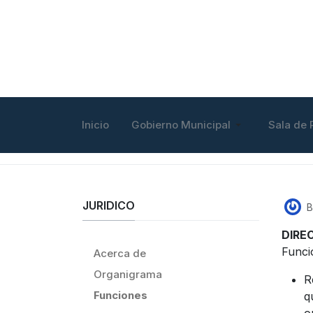
Inicio
Gobierno Municipal
Sala de 
JURIDICO
B
DIRE
Funci
Acerca de
Organigrama
R
Funciones
q