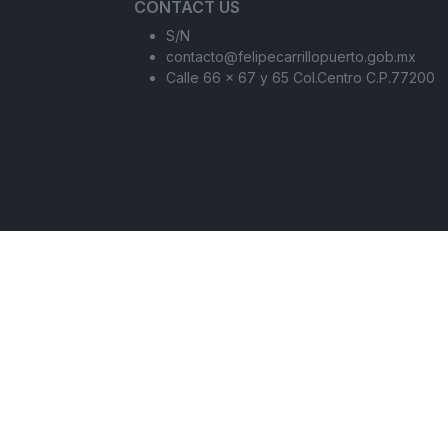
CONTACT US
S/N
contacto@felipecarrillopuerto.gob.mx
Calle 66 x 67 y 65 Col.Centro C.P.77200