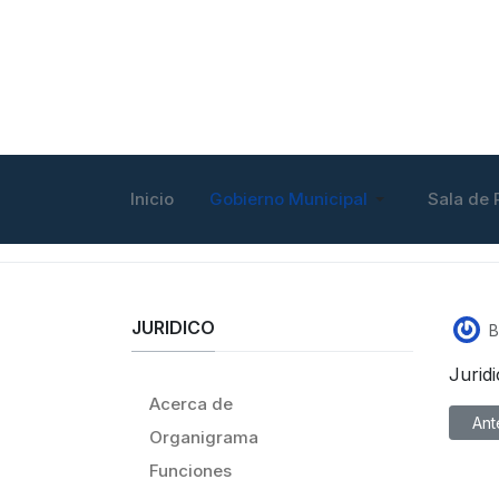
Inicio
Gobierno Municipal
Sala de 
JURIDICO
B
Jurid
Acerca de
Artíc
Ant
Organigrama
Funciones