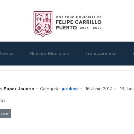
Prensa
Nuestro Municipio
Transparencia
y
Super Usuario
Categoría:
juridico
16 Junio 2017
16 Jun
ico
ulo anterior: Organigrama
erior