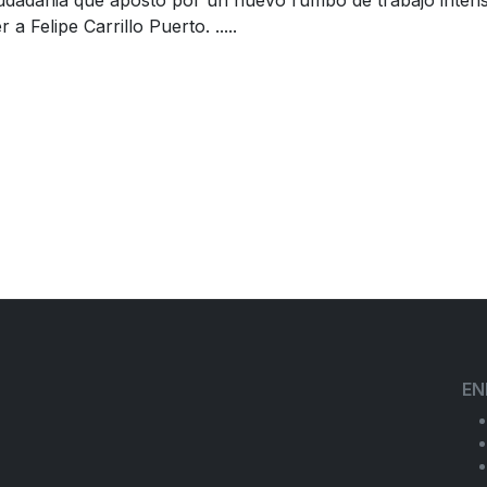
iudadania que apostó por un nuevo rumbo de trabajo inten
 Felipe Carrillo Puerto. .....
EN