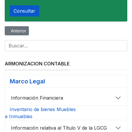
Consultar
Artículo anterior: Marco Legal
Anterior
ARMONIZACION CONTABLE
Marco Legal
Información Financiera
Inventario de bienes Muebles
e Inmuebles
Información relativa al Título V de la LGCG