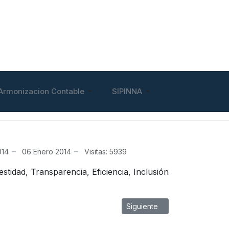
Armonizacion Contable
SIPINNA
014
06 Enero 2014
Visitas: 5939
stidad, Transparencia, Eficiencia, Inclusión
Artículo siguiente: Vision
Siguiente