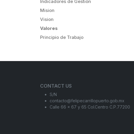
Indicadores de Gestión
Mision
Vision
Valores
Principio de Trabajo
CONTACT US
S/N
contacto@felipecarrillopuerto.gob.mx
Calle 66 x 67 y 65 Col.Centro C.P.77200