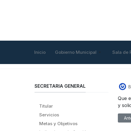
Inicio
Gobierno Municipal
Sala de 
SECRETARIA GENERAL
B
Que e
y soli
Titular
Servicios
Artíc
Ant
Metas y Objetivos