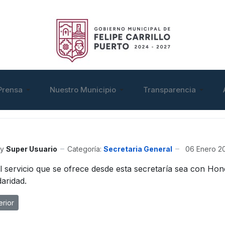
Prensa
Nuestro Municipio
Transparencia
y
Super Usuario
Categoría:
Secretaria General
06 Enero 2
l servicio que se ofrece desde esta secretaría sea con Hone
daridad.
ulo anterior: Principio de Trabajo
erior