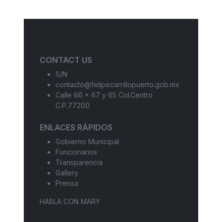
CONTACT US
S/N
contacto@felipecarrillopuerto.gob.mx
Calle 66 x 67 y 65 Col.Centro
C.P.77200
ENLACES RÁPIDOS
Gobierno Municipal
Funcionarios
Transparencia
Gallery
Prensa
HABLA CON MARY