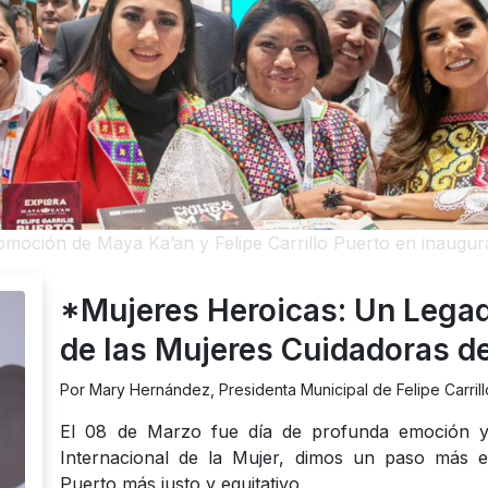
moción de Maya Ka’an y Felipe Carrillo Puerto en inaugu
*Mujeres Heroicas: Un Lega
de las Mujeres Cuidadoras de 
Por Mary Hernández, Presidenta Municipal de Felipe Carrill
El 08 de Marzo fue día de profunda emoción y 
Internacional de la Mujer, dimos un paso más en
Puerto más justo y equitativo.