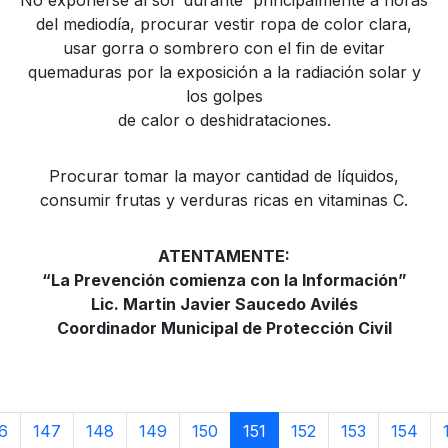
No exponerse al sol durante principalmente a horas
del mediodía, procurar vestir ropa de color clara,
usar gorra o sombrero con el fin de evitar
quemaduras por la exposición a la radiación solar y
los golpes
de calor o deshidrataciones.
Procurar tomar la mayor cantidad de líquidos,
consumir frutas y verduras ricas en vitaminas C.
ATENTAMENTE:
“La Prevención comienza con la Información”
Lic. Martin Javier Saucedo Avilés
Coordinador Municipal de Protección Civil
6
147
148
149
150
151
152
153
154