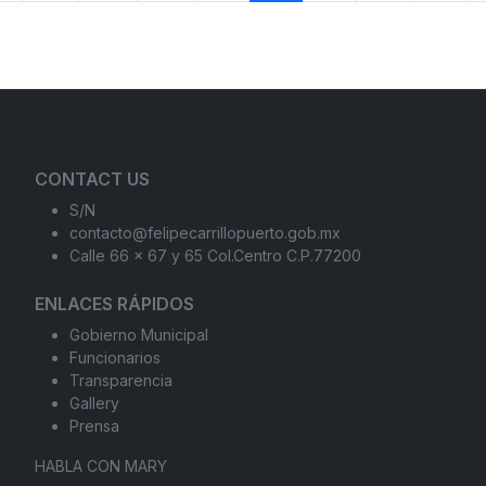
CONTACT US
S/N
contacto@felipecarrillopuerto.gob.mx
Calle 66 x 67 y 65 Col.Centro C.P.77200
ENLACES RÁPIDOS
Gobierno Municipal
Funcionarios
Transparencia
Gallery
Prensa
HABLA CON MARY