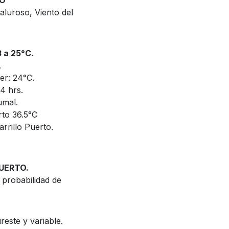
OO
aluroso, Viento del
a 25°C.
.
er: 24°C.
4 hrs.
umal.
rto 36.5°C
rrillo Puerto.
UERTO.
 probabilidad de
reste y variable.