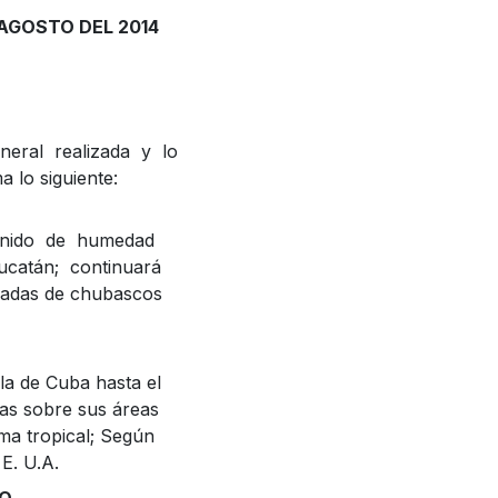
E AGOSTO DEL 2014
neral realizada y lo
a lo siguiente:
enido de humedad
catán; continuará
ñadas de chubascos
sla de Cuba hasta el
ias sobre sus áreas
ma tropical; Según
E. U.A.