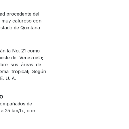
ad procedente del
o muy caluroso con
Estado de Quintana
tán la No. 21 como
roeste de Venezuela;
obre sus áreas de
tema tropical; Según
E. U. A.
OO
acompañados de
5 a 25 km/h., con