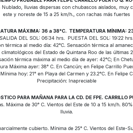
IEMPO PROBABLE PARA FELIPE CARRILLO PUERTO Q. R
Nublado, lluvias dispersas con chubascos aislados, muy c
este y noreste de 15 a 25 km/h., con rachas más fuertes
ATURA MÁXIMA: 36 a 38°C. TEMPERATURA MÍNIMA: 23 
SALIDA DEL SOL: 06:34 hrs. PUESTA DEL SOL: 19:22 hrs
n térmica al medio día: 42°C. Sensación térmica al amanec
 climatológicos del Estado de Quintana Roo de las últimas 2
ación térmica máxima al medio día de ayer: 42°C; En Chet
ra Máxima ayer: 38° C. En Cancún; en Felipe Carrillo Pue
ínima hoy: 21° en Playa del Carmen y 23.2°C. En Felipe Ca
Precipitación: Inapreciable
STICO PARA MAÑANA PARA LA CD. DE FPE. CARRILLO P
s. Máxima de 30° C. Vientos del Este de 10 a 15 km/h. 80%
lluvia.
arcialmente cubierto. Mínima de 25° C. Vientos del Este-Su