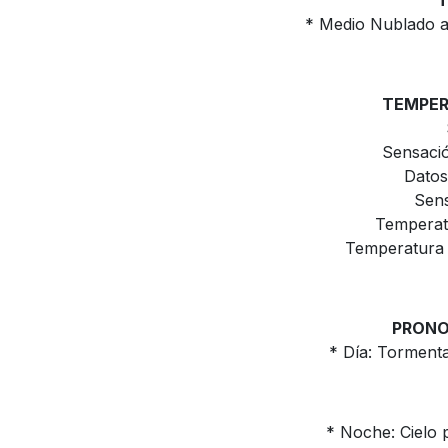
T
* Medio Nublado a 
TEMPER
Sensació
Datos
Sens
Temperatu
Temperatura M
PRONO
* Día: Tormenta
* Noche: Cielo p