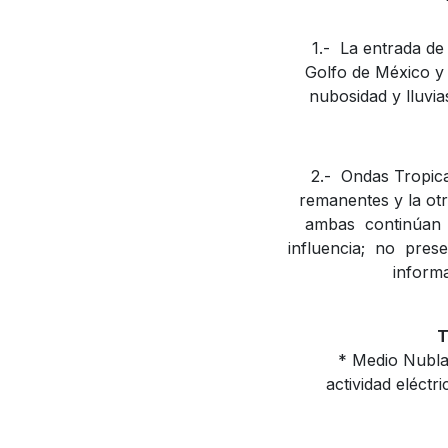
1.- La entrada d
Golfo de México y
nubosidad y lluvi
2.- Ondas Tropica
remanentes y la otr
ambas continúan 
influencia; no pres
informa
T
* Medio Nubla
actividad eléctr