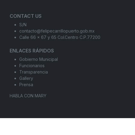
CONTACT US
S/N
contacto@felipecarrillopuerto.gob.mx
Calle 66 x 67 y 65 Col.Centro C.P.77200
ENLACES RÁPIDOS
Gobierno Municipal
Funcionarios
Transparencia
Gallery
Prensa
HABLA CON MARY