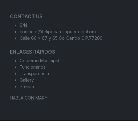
CONTACT US
S/N
contacto@felipecarrillopuerto.gob.mx
Calle 66 x 67 y 65 Col.Centro C.P.77200
ENLACES RÁPIDOS
Gobierno Municipal
Funcionarios
Transparencia
Gallery
Prensa
HABLA CON MARY