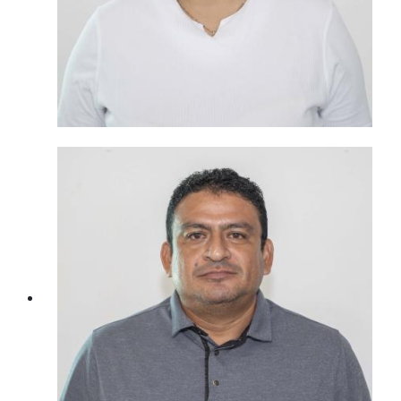
Jefa Del Departamento
De Control Interno Y
EvaluciÓn Del Gasto
LIC. ILIANA ELIZABETH HERNÁNDEZ
LLANES