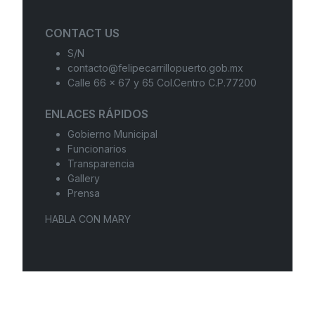
CONTACT US
S/N
contacto@felipecarrillopuerto.gob.mx
Calle 66 x 67 y 65 Col.Centro C.P.77200
ENLACES RÁPIDOS
Gobierno Municipal
Funcionarios
Transparencia
Gallery
Prensa
HABLA CON MARY