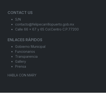
CONTACT US
S/N
contacto@felipecarrillopuerto.gob.mx
Calle 66 x 67 y 65 Col.Centro C.P.77200
ENLACES RÁPIDOS
Gobierno Municipal
Funcionarios
Transparencia
Gallery
Prensa
HABLA CON MARY