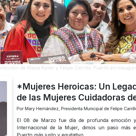
moción de Maya Ka’an y Felipe Carrillo Puerto en inaugu
*Mujeres Heroicas: Un Lega
de las Mujeres Cuidadoras de 
Por Mary Hernández, Presidenta Municipal de Felipe Carrill
El 08 de Marzo fue día de profunda emoción y 
Internacional de la Mujer, dimos un paso más en
Puerto más justo y equitativo.