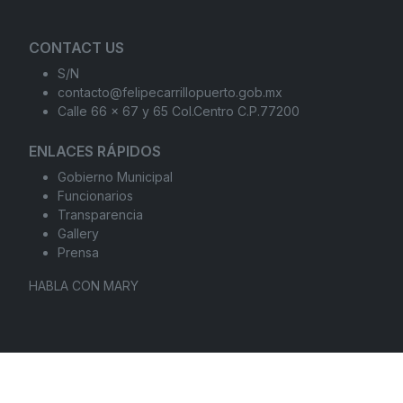
CONTACT US
S/N
contacto@felipecarrillopuerto.gob.mx
Calle 66 x 67 y 65 Col.Centro C.P.77200
ENLACES RÁPIDOS
Gobierno Municipal
Funcionarios
Transparencia
Gallery
Prensa
HABLA CON MARY