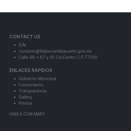
CONTACT US
S/N
contacto@felipecarrillopuerto.gob.mx
Calle 66 x 67 y 65 Col.Centro C.P.77200
ENLACES RÁPIDOS
Gobierno Municipal
Funcionarios
Transparencia
Gallery
Prensa
HABLA CON MARY