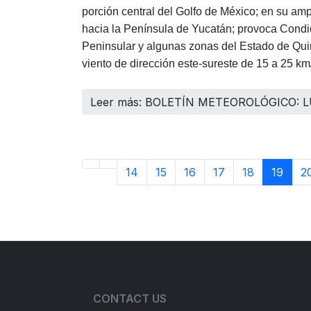
porción central del Golfo de México; en su amp
hacia la Península de Yucatán; provoca Condic
Peninsular y algunas zonas del Estado de Qui
viento de dirección este-sureste de 15 a 25 km
Leer más: BOLETÍN METEOROLÓGICO: L
14
15
16
17
18
19
2
CONTACT US