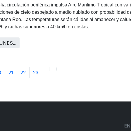
lia circulación periférica impulsa Aire Marítimo Tropical con 
iones de cielo despejado a medio nublado con probabilidad de 
ntana Roo. Las temperaturas serán cálidas al amanecer y caluro
/h y rachas superiores a 40 km/h en costas.
UNES...
0
21
22
23
EN