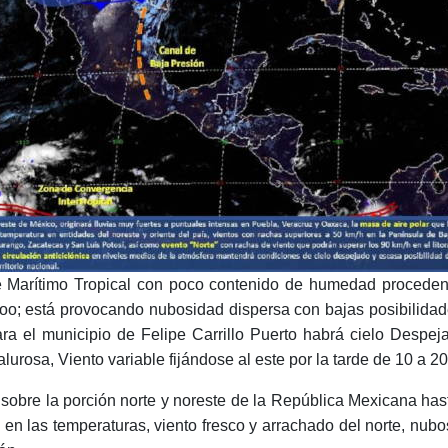
 Marítimo Tropical con poco contenido de humedad procedent
o; está provocando nubosidad dispersa con bajas posibilidade
ara el municipio de Felipe Carrillo Puerto habrá cielo Desp
lurosa, Viento variable fijándose al este por la tarde de 10 a 2
e sobre la porción norte y noreste de la República Mexicana hast
n las temperaturas, viento fresco y arrachado del norte, nubos