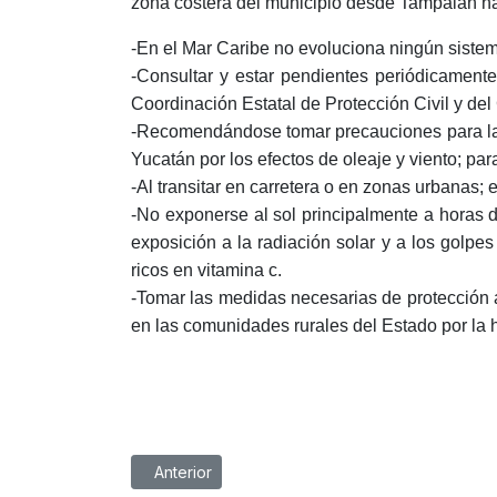
zona costera del municipio desde Tampalan has
-En el Mar Caribe no evoluciona ningún sistem
-Consultar y estar pendientes periódicamente
Coordinación Estatal de Protección Civil y de
-Recomendándose tomar precauciones para la n
Yucatán por los efectos de oleaje y viento; par
-Al transitar en carretera o en zonas urbanas
-No exponerse al sol principalmente a horas de
exposición a la radiación solar y a los golpe
ricos en vitamina c.
-Tomar las medidas necesarias de protección 
en las comunidades rurales del Estado por la 
Artículo anterior: BOLETÍN METEOROLÓGICO MI
Anterior