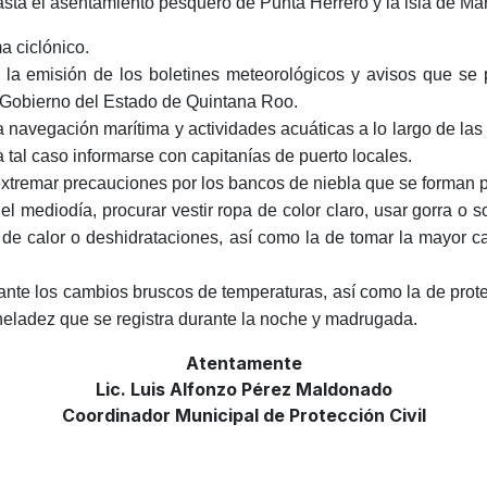
ta el asentamiento pesquero de Punta Herrero y la isla de Mar
a ciclónico.
 la emisión de los boletines meteorológicos y avisos que se
l Gobierno del Estado de Quintana Roo.
avegación marítima y actividades acuáticas a lo largo de las
a tal caso informarse con capitanías de puerto locales.
; extremar precauciones por los bancos de niebla que se forman
l mediodía, procurar vestir ropa de color claro, usar gorra o 
s de calor o deshidrataciones, así como la de tomar la mayor ca
ante los cambios bruscos de temperaturas, así como la de prote
heladez que se registra durante la noche y madrugada.
Atentamente
Lic. Luis Alfonzo Pérez Maldonado
Coordinador Municipal de Protección Civil
ERCOLES 18-12-2019