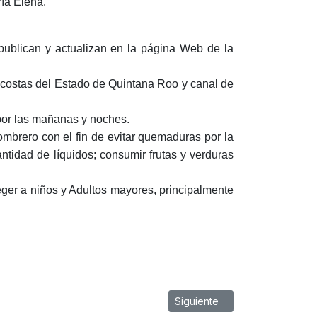
ía Elena.
 publican y actualizan en la página Web de la
 costas del Estado de Quintana Roo y canal de
 por las mañanas y noches.
sombrero con el fin de evitar quemaduras por la
ntidad de líquidos; consumir frutas y verduras
ger a niños y Adultos mayores, principalmente
Artículo siguiente: BOLETÍN
Siguiente