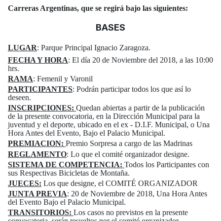
Carreras Argentinas, que se regirá bajo las siguientes:
BASES
LUGAR
: Parque Principal Ignacio Zaragoza.
FECHA Y HORA
: El día 20 de Noviembre del 2018, a las 10:00
hrs.
RAMA
: Femenil y Varonil
PARTICIPANTES
: Podrán participar todos los que así lo
deseen.
INSCRIPCIONES:
Quedan abiertas a partir de la publicación
de la presente convocatoria, en la Dirección Municipal para la
juventud y el deporte, ubicado en el ex - D.I.F. Municipal, o Una
Hora Antes del Evento, Bajo el Palacio Municipal.
PREMIACION:
Premio Sorpresa a cargo de las Madrinas
REGLAMENTO
: Lo que el comité organizador designe.
SISTEMA DE COMPETENCIA:
Todos los Participantes con
sus Respectivas Bicicletas de Montaña.
JUECES:
Los que designe, el COMITÉ ORGANIZADOR
JUNTA PREVIA
: 20 de Noviembre de 2018, Una Hora Antes
del Evento Bajo el Palacio Municipal.
TRANSITORIOS:
Los casos no previstos en la presente
convocatoria, serán resueltos por el comité organizador.