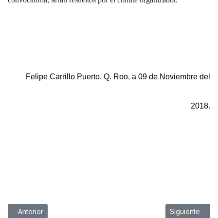
Felipe Carrillo Puerto. Q. Roo, a 09 de Noviembre del
2018.
Artículo anterior: A todo el público en general que deseen Parti
Artículo siguie
Anterior
Siguiente