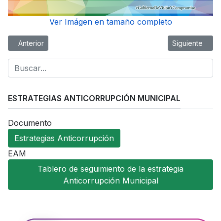
Ver Imágen en tamaño completo
Artículo anterior: Directorio Municipal
Artículo sigu
Anterior
Siguiente
ESTRATEGIAS ANTICORRUPCIÓN MUNICIPAL
Documento
Estrategias Anticorrupción
EAM
Tablero de seguimiento de la estrategia
Anticorrupción Municipal