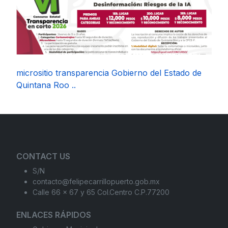
micrositio transparencia Gobierno del Estado de
Quintana Roo ..
CONTACT US
S/N
contacto@felipecarrillopuerto.gob.mx
Calle 66 x 67 y 65 Col.Centro C.P.77200
ENLACES RÁPIDOS