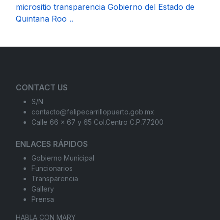
micrositio transparencia Gobierno del Estado de
Quintana Roo ..
CONTACT US
S/N
contacto@felipecarrillopuerto.gob.mx
Calle 66 x 67 y 65 Col.Centro C.P.77200
ENLACES RÁPIDOS
Gobierno Municipal
Funcionarios
Transparencia
Gallery
Prensa
HABLA CON MARY