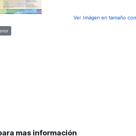
Ver Imágen en tamaño co
ulo anterior: Directorio Municipal
erior
 para mas información