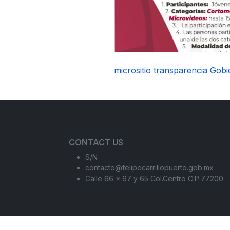
micrositio transparencia Gobi
CONTACT US
S/N
contacto@felipecarrillopuerto.gob.mx
Calle 66 x 67 y 65 Col.Centro C.P.77200