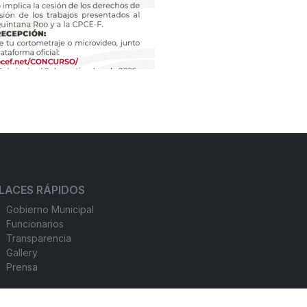
LACES RÁPIDOS
Gobierno Municipal
Funcionarios
Transparencia
Gallery
Prensa
BLA CON MARY