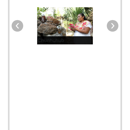
‹
›
Chunhuhub