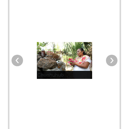
‹
›
Chunhuhub