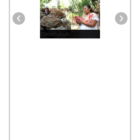
‹
›
Chunhuhub