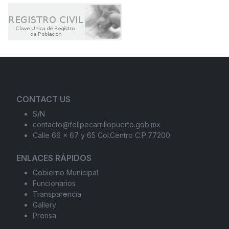
CONTACT US
S/N
contacto@felipecarrillopuerto.gob.mx
Calle 66 x 67 y 65 Col.Centro C.P.77200
ENLACES RÁPIDOS
Gobierno Municipal
Funcionarios
Transparencia
Gallery
Prensa