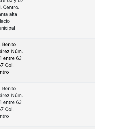
tre 65 y 67
l. Centro.
anta alta
lacio
nicipal
. Benito
árez Núm.
1 entre 63
67 Col.
ntro
. Benito
árez Núm.
1 entre 63
67 Col.
ntro