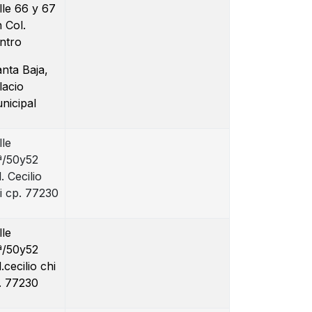
lle 66 y 67
n Col.
ntro
anta Baja,
lacio
nicipal
lle
ª/50y52
. Cecilio
i cp. 77230
lle
ª/50y52
.cecilio chi
. 77230