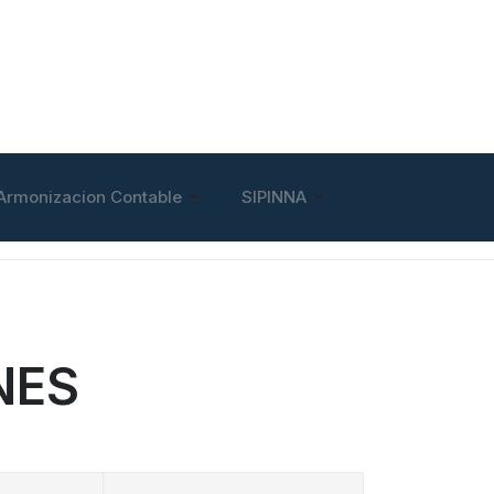
Armonizacion Contable
SIPINNA
NES