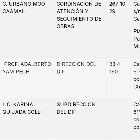
C. URBANO MOO
CORDINACION DE
267 10
Ca
CAAMAL
ATENCIÓN Y
29
s/
SEGUIMIENTO DE
Ce
OBRAS
Pl
Pa
Mu
PROF. ADALBERTO
DIRECCIÓN DEL
83 4
Ca
YAM PECH
DIF
190
61
col
Ch
LIC. KARINA
SUBDIRECCION
Ca
QUIJADA COLLI
DEL DIF
61
col
cp