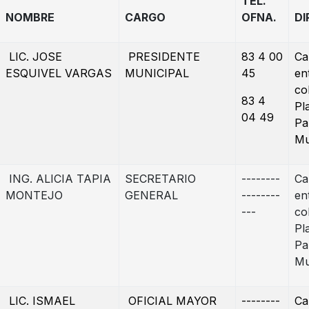
TEL.
NOMBRE
CARGO
OFNA.
DI
LIC. JOSE
PRESIDENTE
83 4 00
Ca
ESQUIVEL VARGAS
MUNICIPAL
45
en
co
83 4
Pl
04 49
Pa
Mu
ING. ALICIA TAPIA
SECRETARIO
--------
Ca
MONTEJO
GENERAL
--------
en
---
co
Pl
Pa
Mu
LIC. ISMAEL
OFICIAL MAYOR
--------
Ca