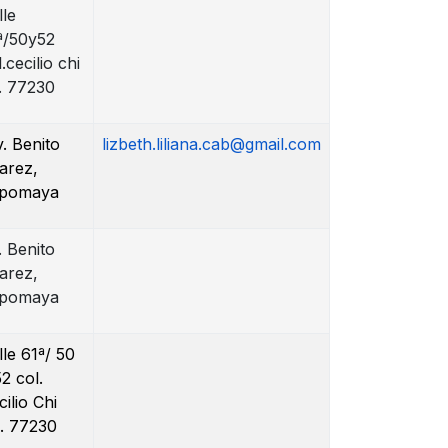
lle
ª/50y52
.cecilio chi
. 77230
. Benito
lizbeth.liliana.cab@gmail.com
arez,
pomaya
. Benito
arez,
pomaya
lle 61ª/ 50
52 col.
cilio Chi
. 77230