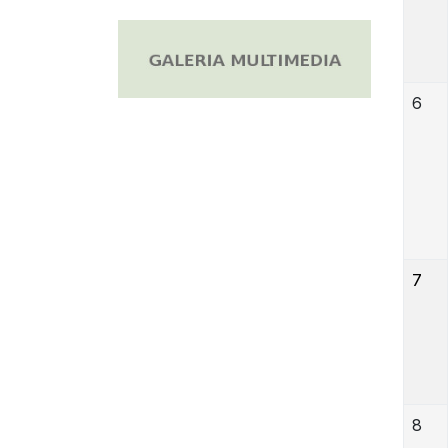
6
7
8