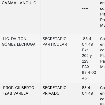
CAAMAL ANGULO
--------
en
----
co
Pl
Pa
Mu
LIC. DALTON
SECRETARIO
83 4
Ca
GÓMEZ LECHUGA
PARTICULAR
04 49
en
Ext.
co
202 y
Pl
229
Pa
FAX,
Mu
83 4 00
45
PROF. GILBERTO
SECRETARIO
83 4
Ca
TZAB VARELA
PRIVADO
04 49
en
co
Pl