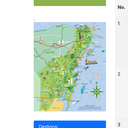
No.
.
1
2
3
Destinos: