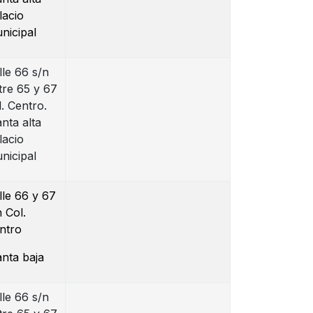
lacio
nicipal
lle 66 s/n
tre 65 y 67
l. Centro.
anta alta
lacio
nicipal
lle 66 y 67
n Col.
ntro
anta baja
lle 66 s/n