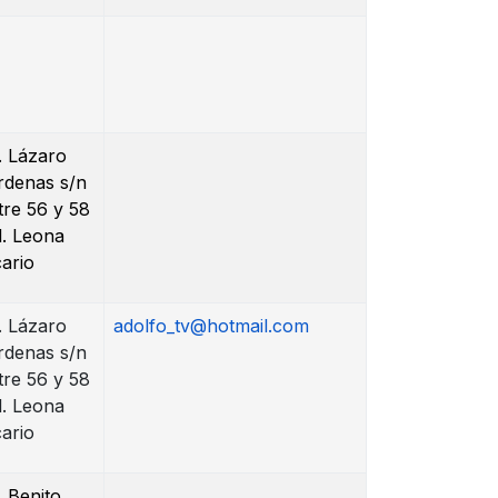
. Lázaro
rdenas s/n
tre 56 y 58
l. Leona
cario
. Lázaro
adolfo_tv@hotmail.com
rdenas s/n
tre 56 y 58
l. Leona
cario
. Benito