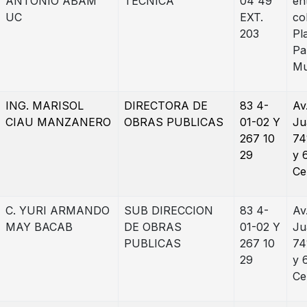
ANTONIO ABAM
TÉCNICA
04 49
en
UC
EXT.
co
203
Pl
Pa
Mu
ING. MARISOL
DIRECTORA DE
83 4-
Av
CIAU MANZANERO
OBRAS PUBLICAS
01-02 Y
Ju
267 10
74
29
y 
Ce
C. YURI ARMANDO
SUB DIRECCION
83 4-
Av
MAY BACAB
DE OBRAS
01-02 Y
Ju
PUBLICAS
267 10
74
29
y 
Ce