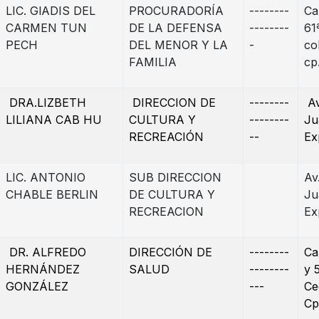
LIC. GlADIS DEL
PROCURADORÍA
--------
Ca
CARMEN TUN
DE LA DEFENSA
--------
61
PECH
DEL MENOR Y LA
-
col
FAMILIA
cp
DRA.LIZBETH
DIRECCION DE
--------
Av
LILIANA CAB HU
CULTURA Y
--------
Ju
RECREACIÓN
--
Ex
LIC. ANTONIO
SUB DIRECCION
Av
CHABLE BERLIN
DE CULTURA Y
Ju
RECREACION
Ex
DR. ALFREDO
DIRECCIÓN DE
--------
Ca
HERNÁNDEZ
SALUD
--------
y 
GONZÁLEZ
---
Ce
Cp