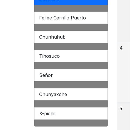
Felipe Carrillo Puerto
Chunhuhub
4
Tihosuco
Señor
Chunyaxche
5
X-pichil