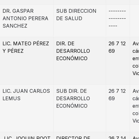
DR. GASPAR
SUB DIRECCION
--------
ANTONIO PERERA
DE SALUD
--------
SANCHEZ
----
LIC. MATEO PÉREZ
DIR. DE
26 7 12
Av
Y PÉREZ
DESARROLLO
69
cá
ECONÓMICO
en
co
Vi
LIC. JUAN CARLOS
SUB DIR. DE
26 7 12
Av
LEMUS
DESARROLLO
69
cá
ECONÓMICO
en
co
Vi
LIC. JOQUIN POOT
DIRECTOR DE
26 7 14
Av