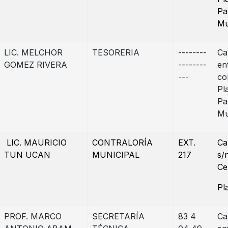
Pa
Mu
LIC. MELCHOR
TESORERIA
--------
Ca
GOMEZ RIVERA
--------
en
---
co
Pl
Pa
Mu
LIC. MAURICIO
CONTRALORÍA
EXT.
Ca
TUN UCAN
MUNICIPAL
217
s/
Ce
Pl
PROF. MARCO
SECRETARÍA
83 4
Ca