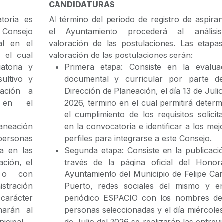
CANDIDATURAS
toria es
Al término del periodo de registro de aspiran
 Consejo
el Ayuntamiento procederá al análisi
al en el
valoración de las postulaciones. Las etapa
, el cual
valoración de las postulaciones serán:
atoria y
Primera etapa: Consiste en la evalua
ultivo y
documental y curricular por parte d
eación a
Dirección de Planeación, el día 13 de Julio
n en el
2026, termino en el cual permitirá determ
el cumplimiento de los requisitos solicit
neación
en la convocatoria e identificar a los mej
 personas
perfiles para integrarse a este Consejo.
a en las
Segunda etapa: Consiste en la publicaci
ación, el
través de la página oficial del Honor
s o con
Ayuntamiento del Municipio de Felipe Carr
istración
Puerto, redes sociales del mismo y e
carácter
periódico ESPACIO con los nombres de
narán al
personas seleccionadas y el día miércoles
nicipal.
de Julio del 2026 se realizarán las entrevi