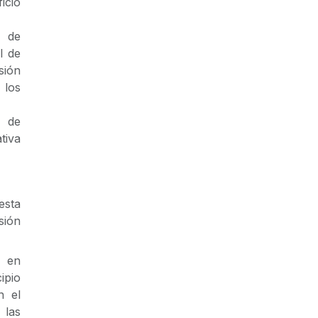
icio
 de
l de
ión
los
o de
tiva
esta
sión
 en
ipio
n el
 las