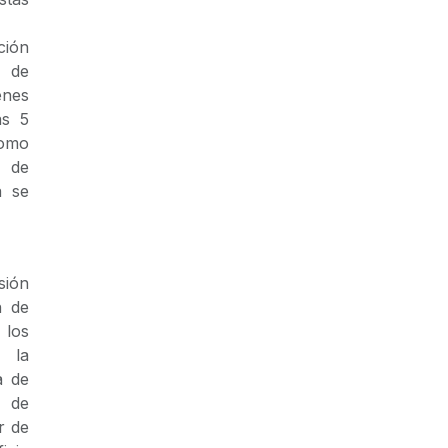
ción
 de
enes
as 5
como
o de
a se
sión
n de
 los
 la
a de
 de
r de