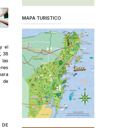
MAPA TURISTICO
y el
, 38
 las
ones
para
, de
 DE