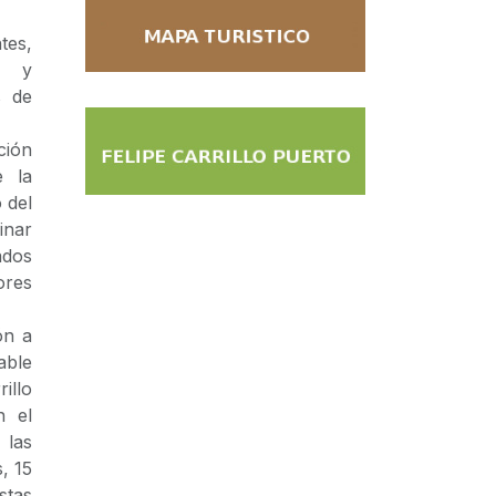
tes,
s y
s de
ción
e la
 del
inar
ados
ores
ón a
able
illo
n el
 las
, 15
stas