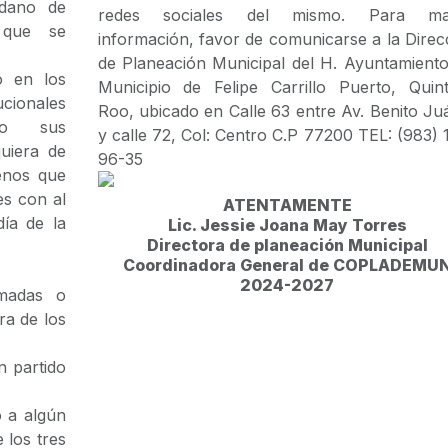
adano de
redes sociales del mismo. Para ma
 que se
información, favor de comunicarse a la Direc
de Planeación Municipal del H. Ayuntamiento
o en los
Municipio de Felipe Carrillo Puerto, Quin
ionales
Roo, ubicado en Calle 63 entre Av. Benito Ju
y/o sus
y calle 72, Col: Centro C.P 77200 TEL: (983) 
uiera de
96-35
enos que
es con al
ATENTAMENTE
ía de la
Lic. Jessie Joana May Torres
Directora de planeación Municipal
Coordinadora General de COPLADEMU
2024-2027
rmadas o
ra de los
 partido
o a algún
 los tres