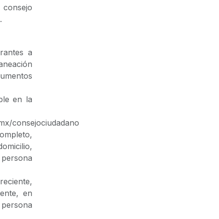
l consejo
.
rantes a
aneación
cumentos
ble en la
b.mx/consejociudadano
ompleto,
micilio,
a persona
reciente,
ente, en
a persona