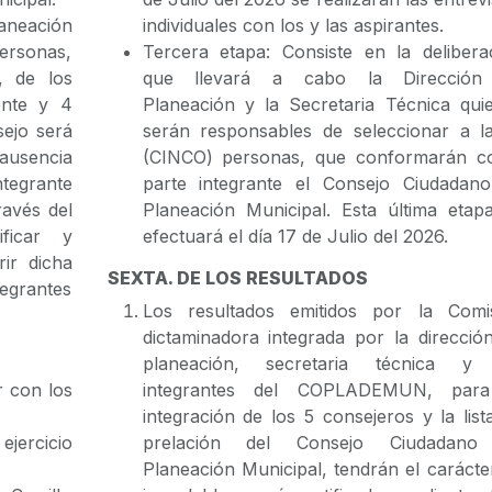
neación
individuales con los y las aspirantes.
ersonas,
Tercera etapa: Consiste en la delibera
, de los
que llevará a cabo la Dirección
ente y 4
Planeación y la Secretaria Técnica qui
sejo será
serán responsables de seleccionar a l
ausencia
(CINCO) personas, que conformarán 
ntegrante
parte integrante el Consejo Ciudadan
ravés del
Planeación Municipal. Esta última etap
ficar y
efectuará el día 17 de Julio del 2026.
ir dicha
SEXTA. DE LOS RESULTADOS
grantes
Los resultados emitidos por la Comi
dictaminadora integrada por la direcció
planeación, secretaria técnica y
r con los
integrantes del COPLADEMUN, para
integración de los 5 consejeros y la list
jercicio
prelación del Consejo Ciudadano
Planeación Municipal, tendrán el carácte