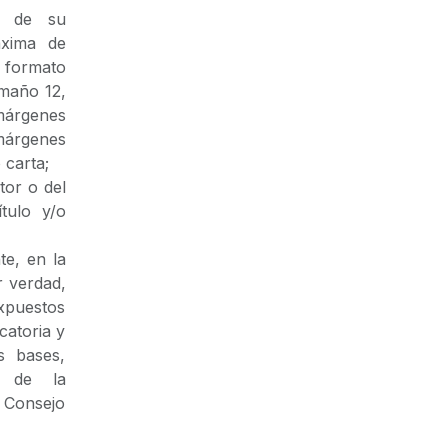
s de su
áxima de
 formato
amaño 12,
márgenes
márgenes
 carta;
tor o del
tulo y/o
te, en la
r verdad,
expuestos
atoria y
s bases,
s de la
r Consejo