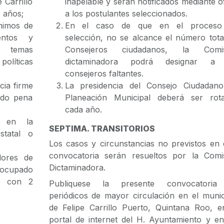
 Carrillo
inapelable y serán notificados mediante of
s años;
a los postulantes seleccionados.
nimos de
En el caso de que en el proceso
entos y
selección, no se alcance el número tota
n temas
Consejeros ciudadanos, la Comis
olíticas
dictaminadora podrá designar a 
consejeros faltantes.
ia firme
La presidencia del Consejo Ciudadan
ado pena
Planeación Municipal deberá ser rota
cada año.
o en la
SEPTIMA. TRANSITORIOS
statal o
Los casos y circunstancias no previstos en 
convocatoria serán resueltos por la Comi
lores de
Dictaminadora.
eocupado
e con 2
Publiquese la presente convocatoria
periódicos de mayor circulación en el munic
de Felipe Carrillo Puerto, Quintana Roo, e
portal de internet del H. Ayuntamiento y en