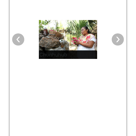
‹
›
Chunhuhub