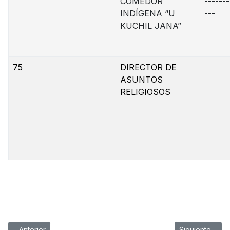
COMEDOR
-------
INDÍGENA “U
---
KUCHIL JANA”
75
DIRECTOR DE
ASUNTOS
RELIGIOSOS
Artículo anterior: REQUISITOS PARA REGISTRO DE DEFUNCIÓN
Artículo sigu
Anterior
Siguiente