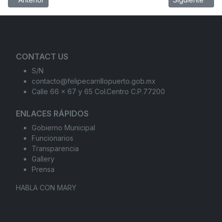
CONTACT US
S/N
contacto@felipecarrillopuerto.gob.mx
Calle 66 x 67 y 65 Col.Centro C.P.77200
ENLACES RÁPIDOS
Gobierno Municipal
Funcionarios
Transparencia
Gallery
Prensa
HABLA CON MARY