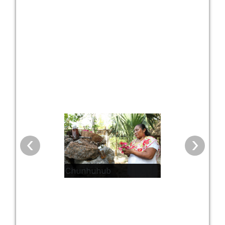
‹
›
Chunhuhub