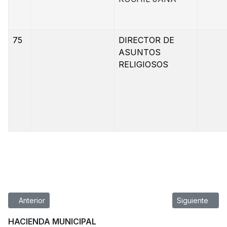
75
DIRECTOR DE
ASUNTOS
RELIGIOSOS
Artículo anterior: REQUISITOS PARA REGISTRO DE DEFUNCIÓN
Artículo sigu
Anterior
Siguiente
HACIENDA MUNICIPAL