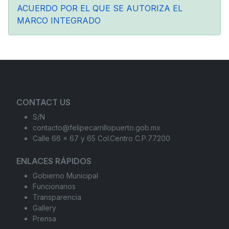
ACUERDO POR EL QUE SE AUTORIZA EL
MARCO INTEGRADO
CONTACT US
S/N
contacto@felipecarrillopuerto.gob.mx
Calle 66 x 67 y 65 Col.Centro C.P.77200
ENLACES RÁPIDOS
Gobierno Municipal
Funcionarios
Transparencia
Gallery
Prensa