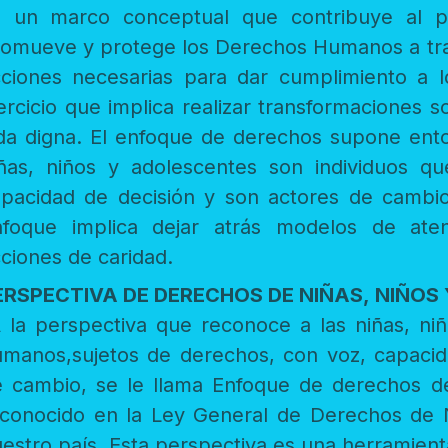
o conceptual que contribuye al proceso de desarrollo humano;
ege los Derechos Humanos a través de política pública y orienta
ciones necesarias para dar cumplimiento a los derecho
rcicio que implica realizar transformaciones sociales en pro del bienestar y la
igna. El enfoque de derechos supone entonces el reconocimiento de que
os y adolescentes son individuos que tienen derechos, que tienen
pacidad de decisión y son actores de cambio en l
foque implica dejar atrás modelos de atención asistencialistas
ciones de caridad.
ERSPECTIVA DE DERECHOS DE NIÑAS, NIÑOS
a perspectiva que reconoce a las niñas, niños y adolescencias co
anos,sujetos de derechos, con voz, capacidad de decisión y como agentes
ambio, se le llama Enfoque de derechos de la infancia. Este enfoque está
ido en la Ley General de Derechos de Niñas, Niños y Adolescentes de
 Esta perspectiva es una herramienta obligatoria para el Estado para