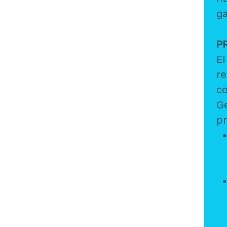
P
El enfoque de derechos de la infancia se basa en una
re
con
Gen