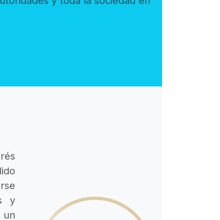
rés
s y
 un