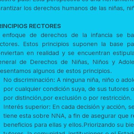
RINCIPIOS RECTORES
 serie de principios
ctores. Estos principios suponen la base para que tod
viertan en realidad y se encuentran estipulados en el Artículo 6 d
eral de Derechos de Niñas, Niños y Adolescentes de nuestro país. Aquí
presentamos algunos de estos principios.
No discriminación: A ninguna niña, niño o adolescente
por cualquier condición suya, de sus tutores o representantes legales. Así s
por distinción,por exclusión o por restricción.
Interés superior: En cada decisión y acción, se debe e
tiene esta sobre NNA, a fin de asegurar que representen los mejores
beneficios para ellas y ellos.Priorizando su bienestar ante los intereses de sus
tutores, la comunidad, instituciones o el Est