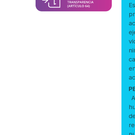
Es un marc
promueve y prot
ac
eje
vida d
niñas, niñ
ca
en
ac
P
A l
hum
de c
reconoc
nuestro país.