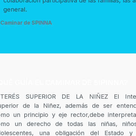
colaboración participativa de las familias, las autoridades y toda la sociedad en
general.
Caminar de SPINNA
QUÉ GUÍA EL CAMINAR DE SIPINNA?
NTERÉS SUPERIOR DE LA NIÑEZ El Inte
rior de la Niñez, además de ser entendido
mo un principio y eje rector,debe interpretarse
omo un derecho de todas las niñas, niño
dolescentes, una obligación del Estado y