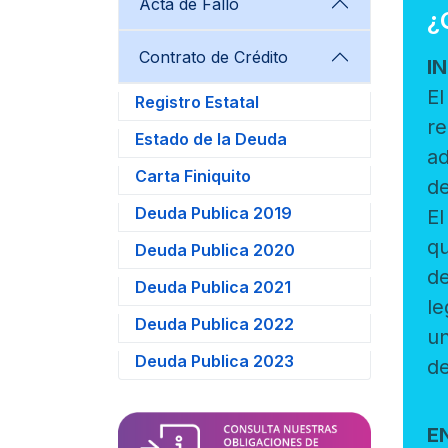
Acta de Fallo
¿
Contrato de Crédito
I
El Inte
Registro Estatal
rector,debe
Estado de la Deuda
ad
Carta Finiquito
de
Deuda Publica 2019
El interés superi
que
Deuda Publica 2020
de l
Deuda Publica 2021
legislativas 
Deuda Publica 2022
un
Deuda Publica 2023
de
E