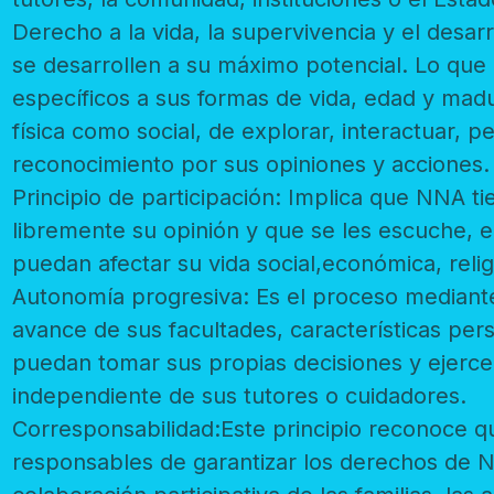
Derecho a la vida, la supervivencia y el desarrollo
se desarrollen a su máximo potencial. Lo que implica generar 
específicos a sus formas de vida, edad y madurez, y que tengan opción, tanto
física como social, de explorar, interactuar, pensar por sí mismos y obtener
reconocimiento por sus opiniones y acciones.
Principio de participación: Implica que NNA tienen 
libremente su opinión y que se les escuche, en torno a cu
Autonomía progresiva: Es el proceso mediante el qu
avance de sus facultades, características personales y etapas d
puedan tomar sus propias decisiones y ejercer sus derechos de manera
independiente de sus tutores o cuidadores.
Corresponsabilidad:Este principio reconoce que t
responsables de garantizar los derechos de NNA. Para el