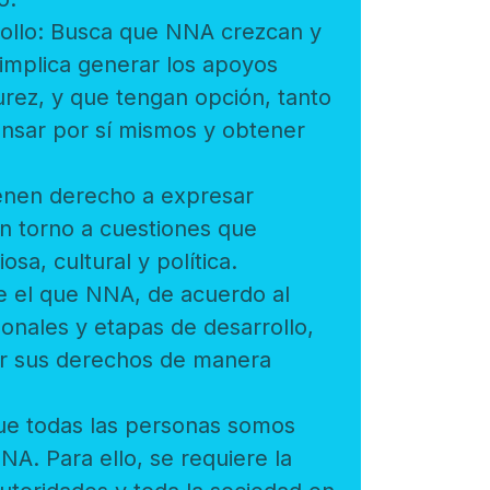
: Busca que NNA crezcan y
los apoyos
derecho a expresar
estiones que
puedan afectar su vida social,económica, religiosa, cultural y política.
e NNA, de acuerdo al
e desarrollo,
odas las personas somos
lo, se requiere la