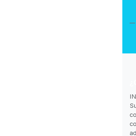
¿
I
Supe
co
c
a