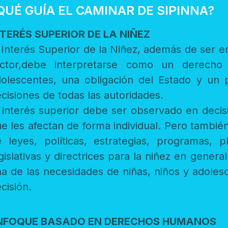
QUÉ GUÍA EL CAMINAR DE SIPINNA?
NTERÉS SUPERIOR DE LA NIÑEZ
rés Superior de la Niñez, además de ser entendido como un principio y eje
 interpretarse como un derecho de todas las niñas, niños y
olescentes, una obligación del Estado y un proc
cisiones de todas las autoridades.
or debe ser observado en decisiones judiciales y administrativas
 les afectan de forma individual. Pero también en los procesos de apr
eyes, políticas, estrategias, programas, planes, presupuestos, iniciativas
y directrices para la niñez en general. Implica satisfacer todas y cada
a de las necesidades de niñas, niños y adolescentes como pr
cisión.
NFOQUE BASADO EN DERECHOS HUMANOS