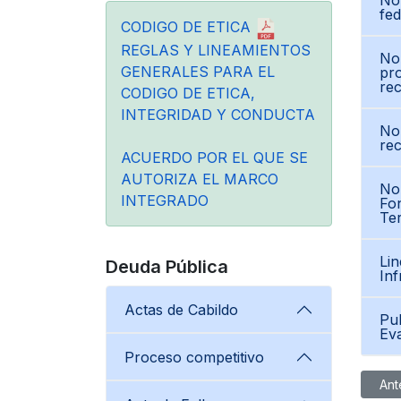
No
fed
CODIGO DE ETICA
REGLAS Y LINEAMIENTOS
Nor
GENERALES PARA EL
pro
rec
CODIGO DE ETICA,
INTEGRIDAD Y CONDUCTA
Nor
rec
ACUERDO POR EL QUE SE
AUTORIZA EL MARCO
Nor
INTEGRADO
Fon
Ter
Lin
Deuda Pública
Inf
Actas de Cabildo
Pub
Eva
Proceso competitivo
Artíc
Ant