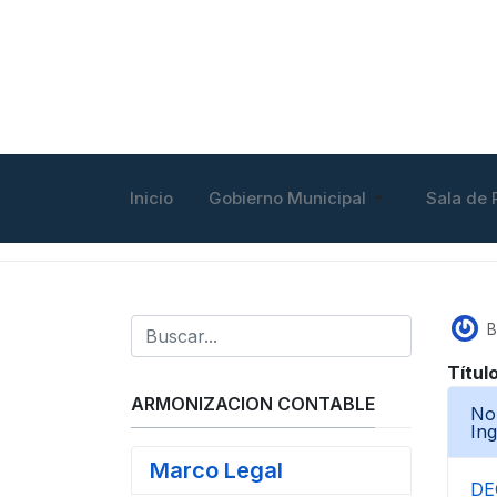
Inicio
Gobierno Municipal
Sala de 
B
Títul
ARMONIZACION CONTABLE
Nor
In
Marco Legal
DE