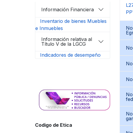
L2
Información Financiera
PP
Inventario de bienes Muebles
Nor
e Inmuebles
Eg
Información relativa al
Título V de la LGCG
Nor
Indicadores de desempeño
Nor
No
Nor
fed
Nor
gar
Codigo de Etica