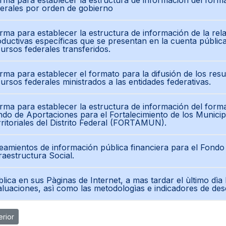
rma para establecer la estructura de información del for
erales por orden de gobierno
ma para establecer la estructura de información de la rel
ductivas específicas que se presentan en la cuenta pública
ursos federales transferidos.
ma para establecer el formato para la difusión de los resu
ursos federales ministrados a las entidades federativas.
ma para establecer la estructura de información del forma
do de Aportaciones para el Fortalecimiento de los Munici
ritoriales del Distrito Federal (FORTAMUN).
eamientos de información pública financiera para el Fondo
raestructura Social.
lica en sus Pàginas de Internet, a mas tardar el ùltimo dì
luaciones, asì como las metodologìas e indicadores de de
ulo anterior: Titulo 5 LGCG 2022
erior