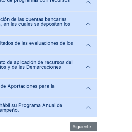
mato de programas con recursos
ación de las cuentas bancarias
, en las cuales se depositen los
ltados de las evaluaciones de los
to de aplicación de recursos del
pios y de las Demarcaciones
 de Aportaciones para la
a hàbil su Programa Anual de
sempeño.
Artículo siguiente: Titulo 5 L
Siguiente