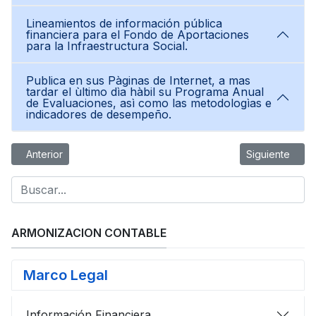
Lineamientos de información pública
financiera para el Fondo de Aportaciones
para la Infraestructura Social.
Publica en sus Pàginas de Internet, a mas
tardar el ùltimo dìa hàbil su Programa Anual
de Evaluaciones, asì como las metodologìas e
indicadores de desempeño.
Artículo anterior: Norma para establecer la estructura de inform
Artículo siguie
Anterior
Siguiente
ARMONIZACION CONTABLE
Marco Legal
Información Financiera