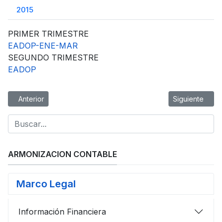
2015
PRIMER TRIMESTRE
EADOP-ENE-MAR
SEGUNDO TRIMESTRE
EADOP
Artículo anterior: Notas a los Estados Financieros
Artículo siguie
Anterior
Siguiente
ARMONIZACION CONTABLE
Marco Legal
Información Financiera