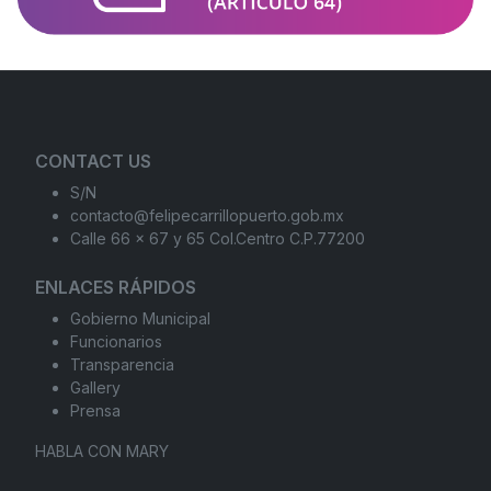
CONTACT US
S/N
contacto@felipecarrillopuerto.gob.mx
Calle 66 x 67 y 65 Col.Centro C.P.77200
ENLACES RÁPIDOS
Gobierno Municipal
Funcionarios
Transparencia
Gallery
Prensa
HABLA CON MARY