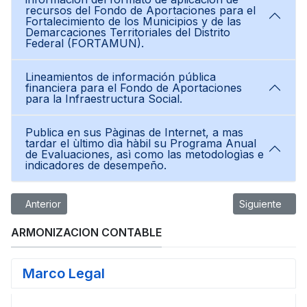
recursos del Fondo de Aportaciones para el
Fortalecimiento de los Municipios y de las
Demarcaciones Territoriales del Distrito
Federal (FORTAMUN).
Lineamientos de información pública
financiera para el Fondo de Aportaciones
para la Infraestructura Social.
Publica en sus Pàginas de Internet, a mas
tardar el ùltimo dìa hàbil su Programa Anual
de Evaluaciones, asì como las metodologìas e
indicadores de desempeño.
Artículo anterior: Titulo 5 LGCG 2019
Artículo siguie
Anterior
Siguiente
ARMONIZACION CONTABLE
Marco Legal