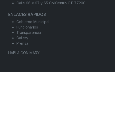
Calle 66 x 67 y 65 Col.Centro C.P.77200
ENLACES RÁPIDOS
Gobierno Municipal
Funcionarios
Transparencia
Gallery
Prensa
HABLA CON MARY