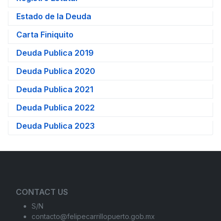
Estado de la Deuda
Carta Finiquito
Deuda Publica 2019
Deuda Publica 2020
Deuda Publica 2021
Deuda Publica 2022
Deuda Publica 2023
CONTACT US
S/N
contacto@felipecarrillopuerto.gob.mx