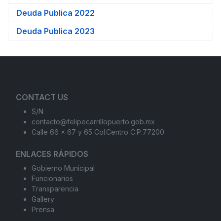
Deuda Publica 2022
Deuda Publica 2023
CONTACT US
S/N
contacto@felipecarrillopuerto.gob.mx
Calle 66 x 67 y 65 Col.Centro C.P.77200
ENLACES RÁPIDOS
Gobierno Municipal
Funcionarios
Transparencia
Gallery
Prensa