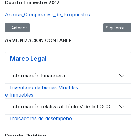
Cuarto Trimestre 2017
Analisis_Comparativo_de_Propuestas
Artículo anterior: AvisodePrivacidad
Artículo siguien
Anterior
Siguiente
ARMONIZACION CONTABLE
Marco Legal
Información Financiera
Inventario de bienes Muebles
e Inmuebles
Información relativa al Título V de la LGCG
Indicadores de desempeño
Deuda Pública