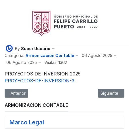
By
Super Usuario
Categoría:
Armonizacion Contable
06 Agosto 2025
06 Agosto 2025
Visitas: 1362
PROYECTOS DE INVERSION 2025
PROYECTOS-DE-INVERSION-3
Artículo anterior: Información relativa al titulo V de la LGCG
Artículo siguie
Anterior
Siguiente
ARMONIZACION CONTABLE
Marco Legal