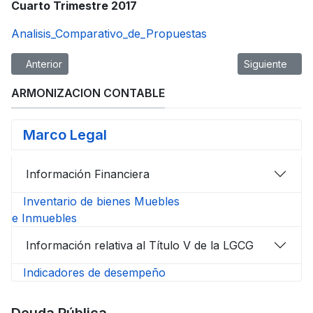
Cuarto Trimestre 2017
Analisis_Comparativo_de_Propuestas
Artículo anterior: AvisodePrivacidad
Artículo siguien
Anterior
Siguiente
ARMONIZACION CONTABLE
Marco Legal
Información Financiera
Inventario de bienes Muebles
e Inmuebles
Información relativa al Título V de la LGCG
Indicadores de desempeño
Deuda Pública