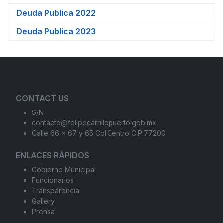
Deuda Publica 2022
Deuda Publica 2023
CONTACT US
S/N
contacto@felipecarrillopuerto.gob.mx
Calle 66 x 67 y 65 Col.Centro C.P.77200
ENLACES RÁPIDOS
Gobierno Municipal
Funcionarios
Transparencia
Gallery
Prensa