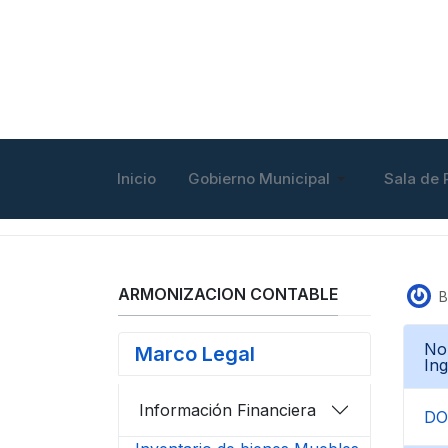
Inicio
Gobierno Municipal
Sala de 
ARMONIZACION CONTABLE
B
Nor
Marco Legal
In
Información Financiera
D