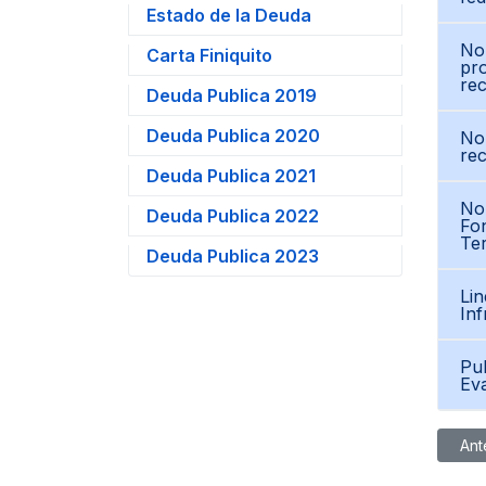
Estado de la Deuda
Nor
Carta Finiquito
pro
rec
Deuda Publica 2019
Deuda Publica 2020
Nor
rec
Deuda Publica 2021
Nor
Deuda Publica 2022
Fon
Ter
Deuda Publica 2023
Lin
Inf
Pub
Eva
Artíc
Ant