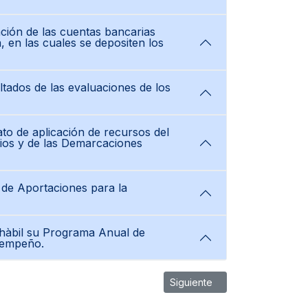
ación de las cuentas bancarias
, en las cuales se depositen los
ltados de las evaluaciones de los
to de aplicación de recursos del
pios y de las Demarcaciones
 de Aportaciones para la
a hàbil su Programa Anual de
sempeño.
 formato de aplicación
Artículo siguiente: Titulo 5 LG
Siguiente