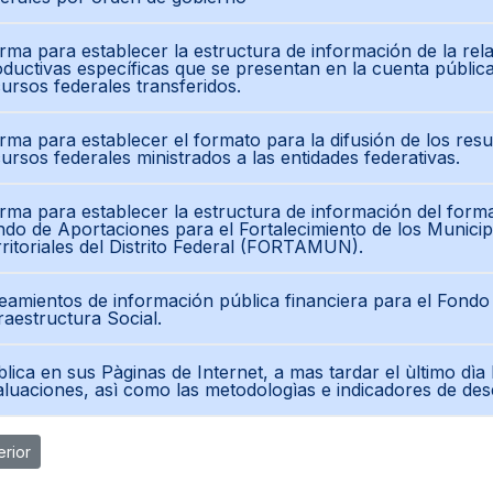
ma para establecer la estructura de información de la rel
ductivas específicas que se presentan en la cuenta pública
ursos federales transferidos.
ma para establecer el formato para la difusión de los resu
ursos federales ministrados a las entidades federativas.
ma para establecer la estructura de información del forma
do de Aportaciones para el Fortalecimiento de los Munici
ritoriales del Distrito Federal (FORTAMUN).
eamientos de información pública financiera para el Fondo
raestructura Social.
lica en sus Pàginas de Internet, a mas tardar el ùltimo dì
luaciones, asì como las metodologìas e indicadores de de
ulo anterior: Norma para establecer la estructura de información del
erior