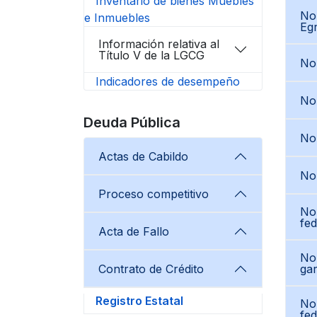
Inventario de bienes Muebles
Nor
e Inmuebles
Eg
Información relativa al
Título V de la LGCG
Nor
Indicadores de desempeño
Nor
Deuda Pública
Nor
Actas de Cabildo
No
Proceso competitivo
Nor
fed
Acta de Fallo
Nor
Contrato de Crédito
gar
Registro Estatal
No
fed