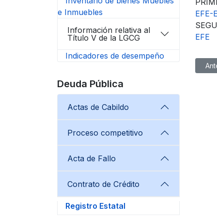
Inventario de bienes Muebles
PRIM
e Inmuebles
EFE-
SEGU
Información relativa al
EFE
Título V de la LGCG
Indicadores de desempeño
Artíc
Ant
Deuda Pública
Actas de Cabildo
Proceso competitivo
Acta de Fallo
Contrato de Crédito
Registro Estatal