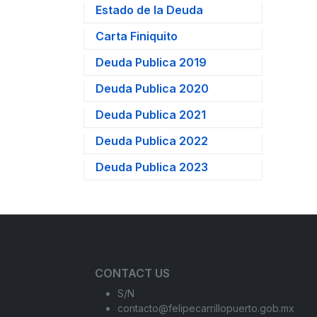
Estado de la Deuda
Carta Finiquito
Deuda Publica 2019
Deuda Publica 2020
Deuda Publica 2021
Deuda Publica 2022
Deuda Publica 2023
CONTACT US
S/N
contacto@felipecarrillopuerto.gob.mx