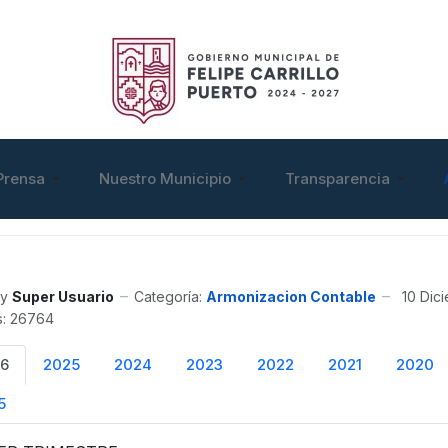
Prensa
Nuestro Municipio
Transparencia
y
Super Usuario
Categoría:
Armonizacion Contable
10 Dic
as: 26764
6
2025
2024
2023
2022
2021
2020
5