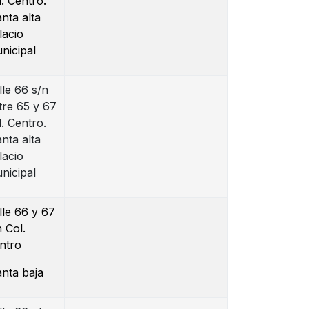
l. Centro.
anta alta
lacio
nicipal
lle 66 s/n
tre 65 y 67
l. Centro.
anta alta
lacio
nicipal
lle 66 y 67
n Col.
ntro
anta baja