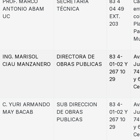
PROF. MARCO
SECRETARÍA
83 4
Ca
ANTONIO ABAM
TÉCNICA
04 49
en
UC
EXT.
co
203
Pl
Pa
Mu
ING. MARISOL
DIRECTORA DE
83 4-
Av
CIAU MANZANERO
OBRAS PUBLICAS
01-02 Y
Ju
267 10
74
29
y 
Ce
C. YURI ARMANDO
SUB DIRECCION
83 4-
Av
MAY BACAB
DE OBRAS
01-02 Y
Ju
PUBLICAS
267 10
74
29
y 
Ce