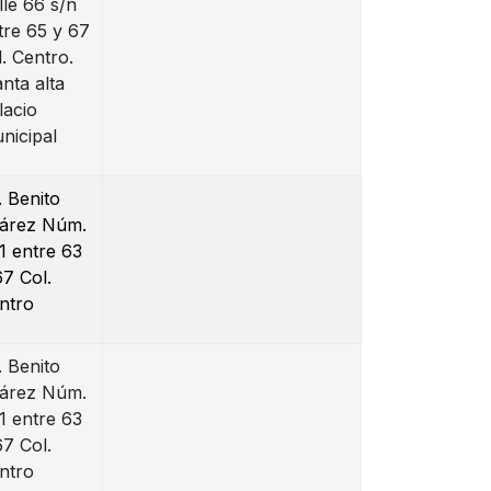
lle 66 s/n
tre 65 y 67
l. Centro.
anta alta
lacio
nicipal
. Benito
árez Núm.
1 entre 63
67 Col.
ntro
. Benito
árez Núm.
1 entre 63
67 Col.
ntro