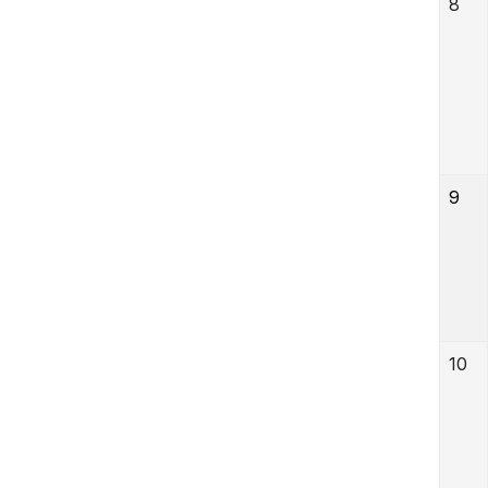
8
9
10