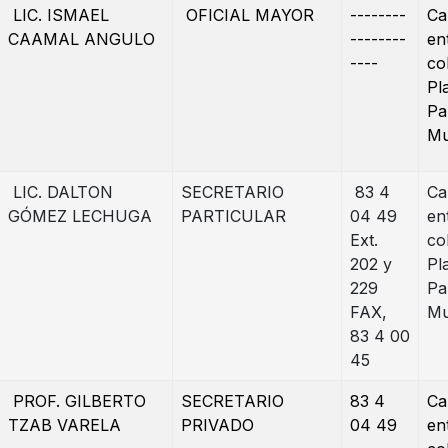
LIC. ISMAEL
OFICIAL MAYOR
--------
Ca
CAAMAL ANGULO
--------
en
----
co
Pl
Pa
Mu
LIC. DALTON
SECRETARIO
83 4
Ca
GÓMEZ LECHUGA
PARTICULAR
04 49
en
Ext.
co
202 y
Pl
229
Pa
FAX,
Mu
83 4 00
45
PROF. GILBERTO
SECRETARIO
83 4
Ca
TZAB VARELA
PRIVADO
04 49
en