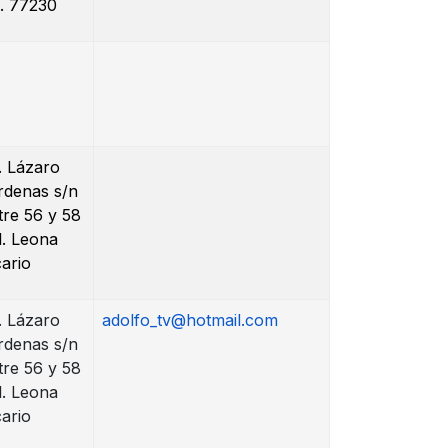
. 77230
. Lázaro
rdenas s/n
tre 56 y 58
l. Leona
cario
. Lázaro
adolfo_tv@hotmail.com
rdenas s/n
tre 56 y 58
l. Leona
cario