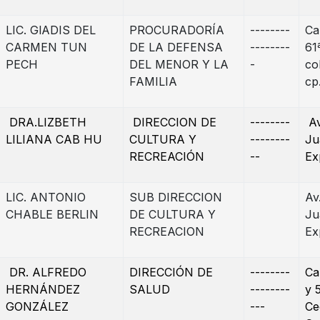
LIC. GlADIS DEL
PROCURADORÍA
--------
Ca
CARMEN TUN
DE LA DEFENSA
--------
61
PECH
DEL MENOR Y LA
-
col
FAMILIA
cp
DRA.LIZBETH
DIRECCION DE
--------
Av
LILIANA CAB HU
CULTURA Y
--------
Ju
RECREACIÓN
--
Ex
LIC. ANTONIO
SUB DIRECCION
Av
CHABLE BERLIN
DE CULTURA Y
Ju
RECREACION
Ex
DR. ALFREDO
DIRECCIÓN DE
--------
Ca
HERNÁNDEZ
SALUD
--------
y 
GONZÁLEZ
---
Ce