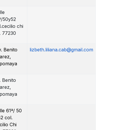
lle
ª/50y52
.cecilio chi
. 77230
. Benito
lizbeth.liliana.cab@gmail.com
arez,
pomaya
. Benito
arez,
pomaya
lle 61ª/ 50
52 col.
cilio Chi