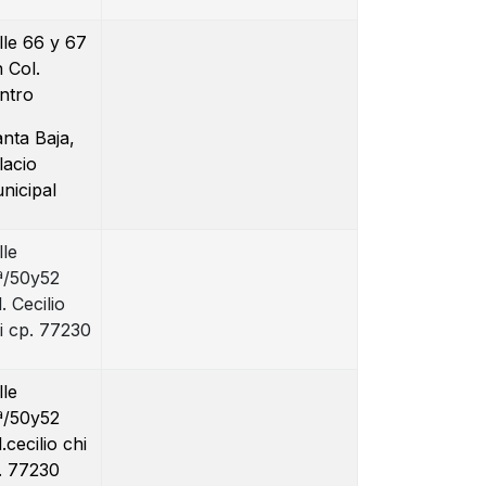
lle 66 y 67
n Col.
ntro
anta Baja,
lacio
nicipal
lle
ª/50y52
. Cecilio
i cp. 77230
lle
ª/50y52
.cecilio chi
. 77230