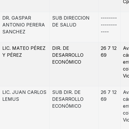
Cp
DR. GASPAR
SUB DIRECCION
--------
ANTONIO PERERA
DE SALUD
--------
SANCHEZ
----
LIC. MATEO PÉREZ
DIR. DE
26 7 12
Av
Y PÉREZ
DESARROLLO
69
cá
ECONÓMICO
en
co
Vi
LIC. JUAN CARLOS
SUB DIR. DE
26 7 12
Av
LEMUS
DESARROLLO
69
cá
ECONÓMICO
en
co
Vi