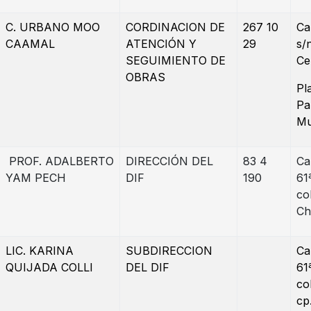
C. URBANO MOO
CORDINACION DE
267 10
Ca
CAAMAL
ATENCIÓN Y
29
s/
SEGUIMIENTO DE
Ce
OBRAS
Pl
Pa
Mu
PROF. ADALBERTO
DIRECCIÓN DEL
83 4
Ca
YAM PECH
DIF
190
61
col
Ch
LIC. KARINA
SUBDIRECCION
Ca
QUIJADA COLLI
DEL DIF
61
col
cp