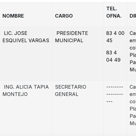
TEL.
NOMBRE
CARGO
OFNA.
DI
LIC. JOSE
PRESIDENTE
83 4 00
Ca
ESQUIVEL VARGAS
MUNICIPAL
45
en
co
83 4
Pl
04 49
Pa
Mu
ING. ALICIA TAPIA
SECRETARIO
--------
Ca
MONTEJO
GENERAL
--------
en
---
co
Pl
Pa
Mu