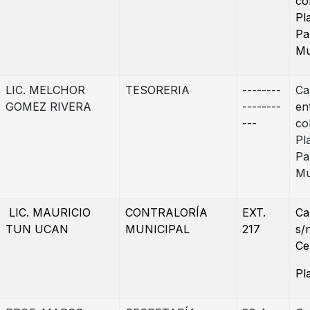
co
Pl
Pa
Mu
LIC. MELCHOR
TESORERIA
--------
Ca
GOMEZ RIVERA
--------
en
---
co
Pl
Pa
Mu
LIC. MAURICIO
CONTRALORÍA
EXT.
Ca
TUN UCAN
MUNICIPAL
217
s/
Ce
Pl