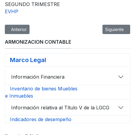
SEGUNDO TRIMESTRE
EVHP
Artículo anterior: Cuentas Públicas
Artículo siguie
Anterior
Siguiente
ARMONIZACION CONTABLE
Marco Legal
Información Financiera
Inventario de bienes Muebles
e Inmuebles
Información relativa al Título V de la LGCG
Indicadores de desempeño