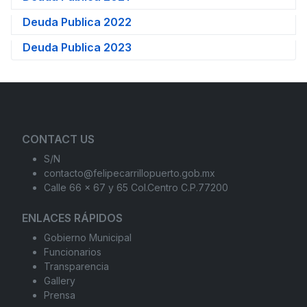
Deuda Publica 2022
Deuda Publica 2023
CONTACT US
S/N
contacto@felipecarrillopuerto.gob.mx
Calle 66 x 67 y 65 Col.Centro C.P.77200
ENLACES RÁPIDOS
Gobierno Municipal
Funcionarios
Transparencia
Gallery
Prensa