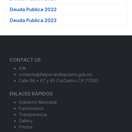
Deuda Publica 2022
Deuda Publica 2023
CONTACT US
S/N
contacto@felipecarrillopuerto.gob.mx
Calle 66 x 67 y 65 Col.Centro C.P.77200
ENLACES RÁPIDOS
Gobierno Municipal
Funcionarios
Transparencia
Gallery
Prensa