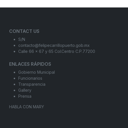
CONTACT US
S/N
contacto@felipecarrillopuerto.gob.mx
Calle 66 x 67 y 65 Col.Centro C.P.77200
ENLACES RÁPIDOS
Gobierno Municipal
Funcionarios
Transparencia
Gallery
Prensa
HABLA CON MARY