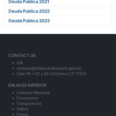
Deuda Publica 2021
Deuda Publica 2022
Deuda Publica 2023
CONTACT US
S/N
contacto@felipecarrillopuerto.gob.mx
Calle 66 x 67 y 65 Col.Centro C.P.77200
ENLACES RÁPIDOS
Gobierno Municipal
Funcionarios
Transparencia
Gallery
Prensa