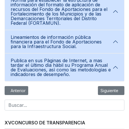
Norma para establecer la estructura de
información del formato de aplicación de
recursos del Fondo de Aportaciones para el
Fortalecimiento de los Municipios y de las
Demarcaciones Territoriales del Distrito
Federal (FORTAMUN).
Lineamientos de información pública
financiera para el Fondo de Aportaciones
para la Infraestructura Social.
Publica en sus Pàginas de Internet, a mas
tardar el ùltimo dìa hàbil su Programa Anual
de Evaluaciones, asì como las metodologìas e
indicadores de desempeño.
Artículo anterior: Titulo 5 LGCG 2021
Artículo siguie
Anterior
Siguiente
XVCONCURSO DE TRANSPARENCIA